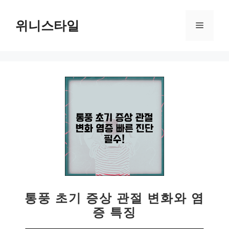
컨
텐
위니스타일
메
츠
로
뉴
건
너
뛰
기
통풍 초기 증상 관절 변화와 염
증 특징