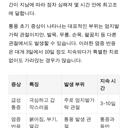
간이 지남에 따라 점차 심해져 몇 시간 안에 최고조
에 달합니다.
통풍 초기 증상이 나타나는 대표적인 부위는 엄지발
가락 관절이지만, 발목, 무릎, 손목, 팔꿈치 등 다른
관절에서도 발생할 수 있습니다. 이러한 염증 반응
은 대개 3일에서 10일 정도 지속되다가 특별한 치료
없이도 가라앉는 경우가 많습니다.
지속 시
증상
특징
발생 부위
간
급성
극심하고 갑
주로 엄지발가
3-10일
통증
작스러움
락 관절
염증
붉어짐, 부기,
통풍 발생 관
통증과
반응
열감
절
동반