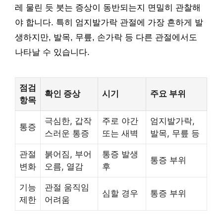
레 물린 듯 붓는 증상이 동반되는지 면밀히 관찰해
야 합니다. 특히 엄지발가락 관절에 가장 흔하게 발
생하지만, 발목, 무릎, 손가락 등 다른 관절에서도
나타날 수 있습니다.
점검
확인 증상
시기
주요 부위
항목
극심한, 갑작
주로 야간
엄지발가락,
통증
스러운 통증
또는 새벽
발목, 무릎 등
관절
붉어짐, 부어
통증 발생
통증 부위
변화
오름, 열감
후
기능
관절 움직임
심할 경우
통증 부위
제한
어려움