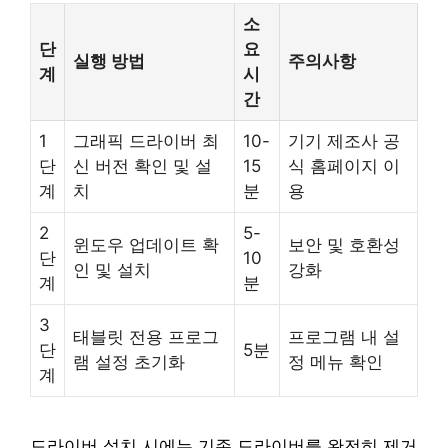
소
단
요
실행 방법
주의사항
계
시
간
1
그래픽 드라이버 최
10-
기기 제조사 공
단
신 버전 확인 및 설
15
식 홈페이지 이
계
치
분
용
2
5-
윈도우 업데이트 확
보안 및 호환성
단
10
인 및 설치
강화
계
분
3
태블릿 전용 프로그
프로그램 내 설
단
5분
램 설정 초기화
정 메뉴 확인
계
드라이버 설치 시에는 기존 드라이버를 완전히 제거