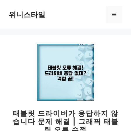
컨
텐
위니스타일
메
츠
로
뉴
건
너
뛰
기
태블릿 드라이버가 응답하지 않
습니다 문제 해결 | 그래픽 태블
릿 오류 수정