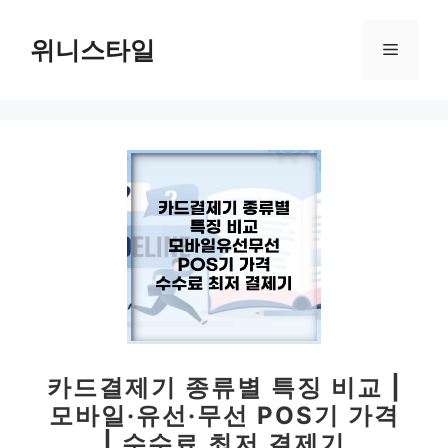
컨
텐
위니스타일
메
츠
로
뉴
건
너
뛰
기
카드결제기 종류별 특징 비교 |
모바일·유선·무선 POS기 가격
| 수수료 최저 결제기