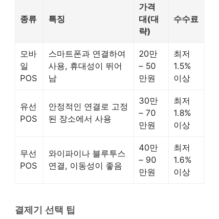
가격
종류
특징
대(대
수수료
략)
모바
스마트폰과 연결하여
20만
최저
일
사용, 휴대성이 뛰어
– 50
1.5%
POS
남
만원
이상
30만
최저
유선
안정적인 연결로 고정
– 70
1.8%
POS
된 장소에서 사용
만원
이상
40만
최저
무선
와이파이나 블루투스
– 90
1.6%
POS
연결, 이동성이 좋음
만원
이상
결제기 선택 팁