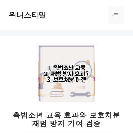
컨
텐
위니스타일
메
츠
로
뉴
건
너
뛰
기
촉법소년 교육 효과와 보호처분
재범 방지 기여 검증