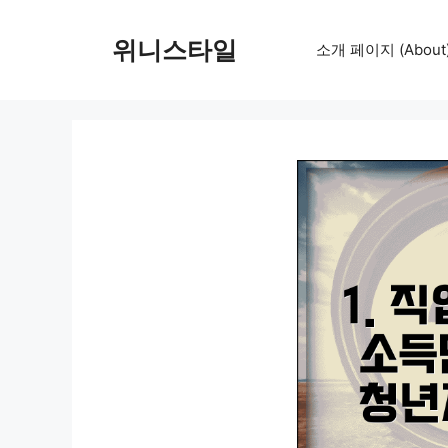
컨
텐
위니스타일
소개 페이지 (About
츠
로
건
너
뛰
기