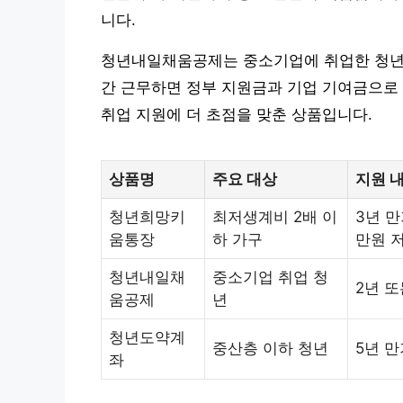
니다.
청년내일채움공제는 중소기업에 취업한 청년들
간 근무하면 정부 지원금과 기업 기여금으로 1
취업 지원에 더 초점을 맞춘 상품입니다.
상품명
주요 대상
지원 
청년희망키
최저생계비 2배 이
3년 만기
움통장
하 가구
만원 저
청년내일채
중소기업 취업 청
2년 또
움공제
년
청년도약계
중산층 이하 청년
5년 만
좌