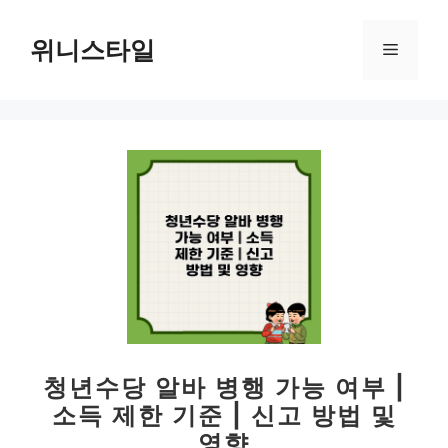
컨
텐
위니스타일
메
츠
로
뉴
건
너
뛰
기
청년수당 알바 병행 가능 여부 |
소득 제한 기준 | 신고 방법 및
영향