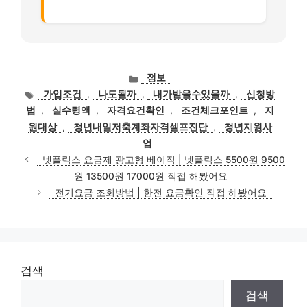
카
정보
테
태
가입조건
,
나도될까
,
내가받을수있을까
,
신청방
고
그
법
,
실수령액
,
자격요건확인
,
조건체크포인트
,
지
리
원대상
,
청년내일저축계좌자격셀프진단
,
청년지원사
업
넷플릭스 요금제 광고형 베이직 | 넷플릭스 5500원 9500
원 13500원 17000원 직접 해봤어요
전기요금 조회방법 | 한전 요금확인 직접 해봤어요
검색
검색