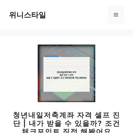
컨
텐
위니스타일
메
츠
로
뉴
건
너
뛰
기
청년내일저축계좌 자격 셀프 진
단 | 내가 받을 수 있을까? 조건
체크포인트 직접 해봤어요