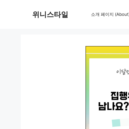
컨
텐
위니스타일
소개 페이지 (About
츠
로
건
너
뛰
기