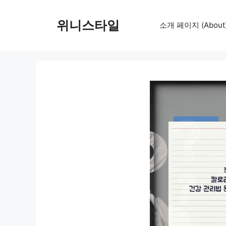
컨
텐
위니스타일
소개 페이지 (About
츠
로
건
너
뛰
기