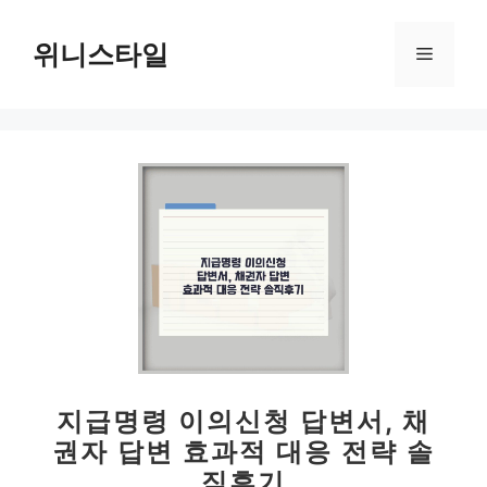
컨
텐
위니스타일
메
츠
로
뉴
건
너
뛰
기
지급명령 이의신청 답변서, 채
권자 답변 효과적 대응 전략 솔
직후기