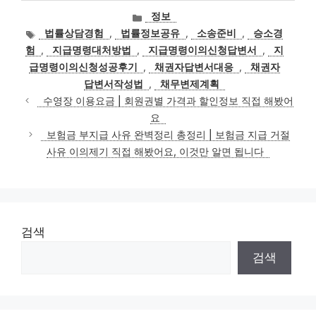
카
정보
테
태
법률상담경험
,
법률정보공유
,
소송준비
,
승소경
고
그
험
,
지급명령대처방법
,
지급명령이의신청답변서
,
지
리
급명령이의신청성공후기
,
채권자답변서대응
,
채권자
답변서작성법
,
채무변제계획
수영장 이용요금 | 회원권별 가격과 할인정보 직접 해봤어
요
보험금 부지급 사유 완벽정리 총정리 | 보험금 지급 거절
사유 이의제기 직접 해봤어요, 이것만 알면 됩니다
검색
검색