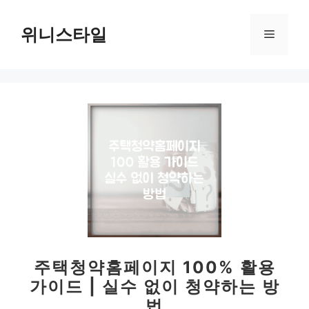
컨
텐
위니스타일
메
츠
로
뉴
건
너
뛰
기
주택청약홈페이지 100% 활용
가이드 | 실수 없이 청약하는 방
법