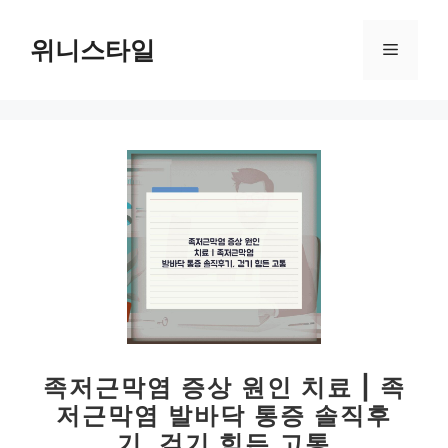
컨
텐
위니스타일
메
츠
로
뉴
건
너
뛰
기
족저근막염 증상 원인 치료 | 족
저근막염 발바닥 통증 솔직후
기, 걷기 힘든 고통