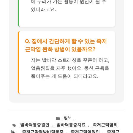
에 무리가 가는 활동이 원인이 될 수
있더라고요.
Q. 집에서 간단하게 할 수 있는 족저
근막염 완화 방법이 있을까요?
저는 발바닥 스트레칭을 꾸준히 하고,
얼음찜질을 자주 했어요. 뭉친 근육을
풀어주는 게 도움이 되더라고요.
카
정보
테
태
발바닥통증원인
,
발바닥통증치료
,
족저근막염리
고
그
뷰
,
족저근막염발바닥통증
,
족저근막염원인
,
족저근