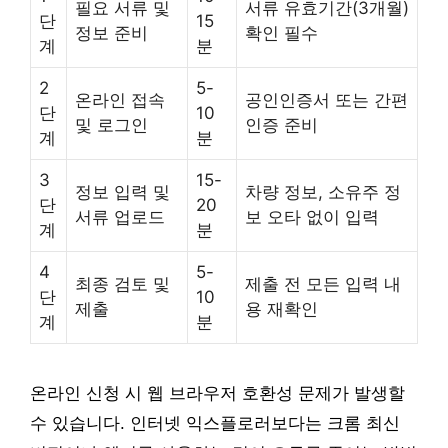
필요 서류 및
서류 유효기간(3개월)
단
15
정보 준비
확인 필수
계
분
2
5-
온라인 접속
공인인증서 또는 간편
단
10
및 로그인
인증 준비
계
분
3
15-
정보 입력 및
차량 정보, 소유주 정
단
20
서류 업로드
보 오타 없이 입력
계
분
4
5-
최종 검토 및
제출 전 모든 입력 내
단
10
제출
용 재확인
계
분
온라인 신청 시 웹 브라우저 호환성 문제가 발생할
수 있습니다. 인터넷 익스플로러보다는 크롬 최신