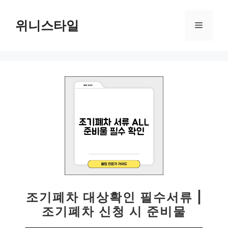
컨
텐
위니스타일
메
츠
로
뉴
건
너
뛰
기
조기폐차 대상확인 필수서류 |
조기폐차 신청 시 준비물