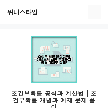
컨
텐
위니스타일
메
츠
로
뉴
건
너
뛰
기
조건부확률 공식과 계산법 | 조
건부확률 개념과 예제 문제 풀
이