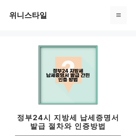
컨
텐
위니스타일
메
츠
로
뉴
건
너
뛰
기
정부24시 지방세 납세증명서
발급 절차와 인증방법