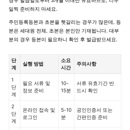
경우 발급일로부터 3개월 이내만 유효하므로, 너무
일찍 준비하지 마세요.
주민등록등본과 초본을 헷갈리는 경우가 많은데, 등
본은 세대원 전체, 초본은 본인만 기재됩니다. 대부
분의 경우 등본이 필요하니 확인 후 발급받으세요.
단
소요
실행 방법
주의사항
계
시간
1
필요 서류 및
10-
서류 유효기간 반
단
정보 준비
15분
드시 확인
계
2
온라인 접속 및
5-10
공인인증서 또는
단
로그인
분
간편인증 준비
계