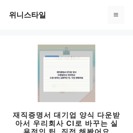
컨
텐
위니스타일
메
츠
로
뉴
건
너
뛰
기
재직증명서 대기업 양식 다운받
아서 우리회사 CI로 바꾸는 실
용적인 팁, 직접 해봤어요