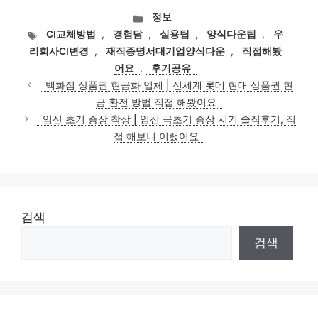
카
정보
테
태
CI교체방법
,
경험담
,
실용팁
,
양식다운팁
,
우
고
그
리회사CI변경
,
재직증명서대기업양식다운
,
직접해봤
리
어요
,
후기공유
백화점 상품권 현금화 업체 | 신세계 롯데 현대 상품권 현
금 환전 방법 직접 해봤어요
임신 초기 증상 착상 | 임신 극초기 증상 시기 솔직후기, 직
접 해보니 이랬어요
검색
검색