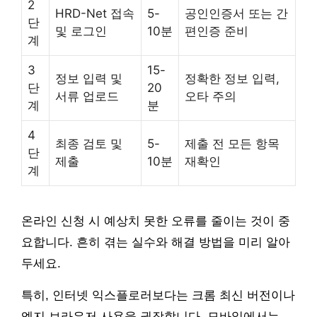
2
HRD-Net 접속
5-
공인인증서 또는 간
단
및 로그인
10분
편인증 준비
계
3
15-
정보 입력 및
정확한 정보 입력,
단
20
서류 업로드
오타 주의
계
분
4
최종 검토 및
5-
제출 전 모든 항목
단
제출
10분
재확인
계
온라인 신청 시 예상치 못한 오류를 줄이는 것이 중
요합니다. 흔히 겪는 실수와 해결 방법을 미리 알아
두세요.
특히, 인터넷 익스플로러보다는 크롬 최신 버전이나
엣지 브라우저 사용을 권장합니다. 모바일에서는