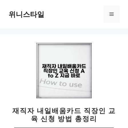
컨
텐
위니스타일
메
츠
로
뉴
건
너
뛰
기
재직자 내일배움카드 직장인 교
육 신청 방법 총정리