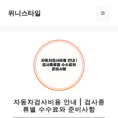
컨
텐
위니스타일
메
츠
로
뉴
건
너
뛰
기
자동차검사비용 안내 | 검사종
류별 수수료와 준비사항