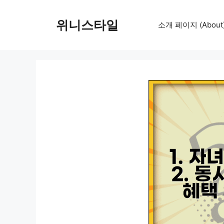
컨
텐
위니스타일
소개 페이지 (About
츠
로
건
너
뛰
기