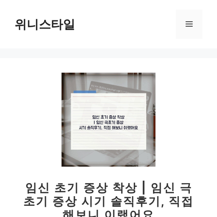
컨
텐
위니스타일
메
츠
로
뉴
건
너
뛰
기
임신 초기 증상 착상 | 임신 극
초기 증상 시기 솔직후기, 직접
해보니 이랬어요