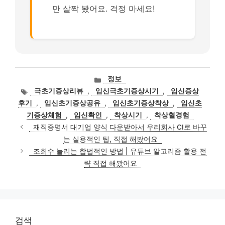
만 살짝 봤어요. 걱정 마세요!
카
정보
테
태
극초기증상리뷰
,
임신극초기증상시기
,
임신증상
고
그
후기
,
임신초기증상공유
,
임신초기증상착상
,
임신초
리
기증상체험
,
임신확인
,
착상시기
,
착상혈경험
재직증명서 대기업 양식 다운받아서 우리회사 CI로 바꾸
는 실용적인 팁, 직접 해봤어요
조회수 늘리는 합법적인 방법 | 유튜브 알고리즘 활용 전
략 직접 해봤어요
검색