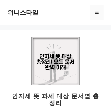
컨
텐
위니스타일
메
츠
로
뉴
건
너
뛰
기
인지세 뜻 과세 대상 문서별 총
정리