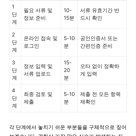
1
필요 서류 및
10-
서류 유효기간 반
단
정보 준비
15분
드시 확인
계
2
온라인 접속 및
5-10
공인인증서 또는
단
로그인
분
간편인증 준비
계
3
15-
정보 입력 및
오타 없이 정확하
단
20
서류 업로드
게 입력
계
분
4
최종 검토 및
5-10
제출 전 모든 항목
단
제출
분
재확인
계
각 단계에서 놓치기 쉬운 부분들을 구체적으로 짚어