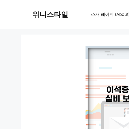
컨
텐
위니스타일
소개 페이지 (About
츠
로
건
너
뛰
기