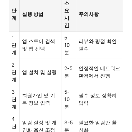
소
단
요
실행 방법
주의사항
계
시
간
1
5-
앱 스토어 검색
리뷰와 평점 확인
단
10
및 앱 선택
필수
계
분
2
2-5
안정적인 네트워크
단
앱 설치 및 실행
분
환경에서 진행
계
3
5-
회원가입 및 기
필수 정보 정확히
단
10
본 정보 입력
입력
계
분
4
알림 설정 및 개
3-5
필요한 알림만 활
단
인화 옵션 조정
분
성화