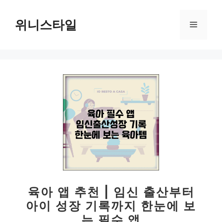
컨
텐
위니스타일
메
츠
로
뉴
건
너
뛰
기
육아 앱 추천 | 임신 출산부터
아이 성장 기록까지 한눈에 보
는 필수 앱