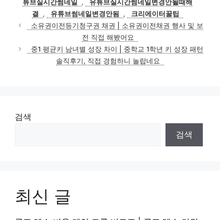
튜브실시간썸네일
,
유튜브실시간썸네일변경안될때해
결
,
유튜브썸네일변경안됨
,
크리에이터꿀팁
소유권이전등기청구권 채권 | 소유권이전채권 행사 및 보
전 직접 해봤어요
중1 평균키 남녀별 성장 차이 | 중학교 1학년 키 성장 패턴
솔직후기, 직접 경험하니 놀랍네요
검색
검색
최신 글