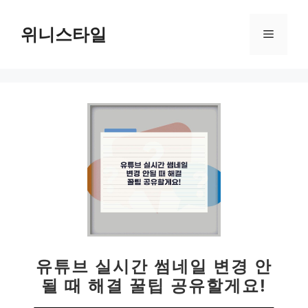
컨
텐
위니스타일
메
츠
로
뉴
건
너
뛰
기
유튜브 실시간 썸네일 변경 안
될 때 해결 꿀팁 공유할게요!