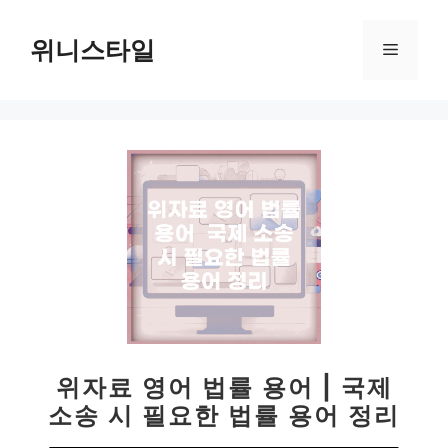
컨
텐
위니스타일
메
츠
로
뉴
건
너
뛰
기
위자료 영어 법률 용어 | 국제
소송 시 필요한 법률 용어 정리