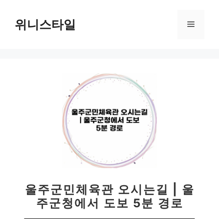
컨
텐
위니스타일
메
츠
로
뉴
건
너
뛰
기
울주군민체육관 오시는길 | 울
주군청에서 도보 5분 경로