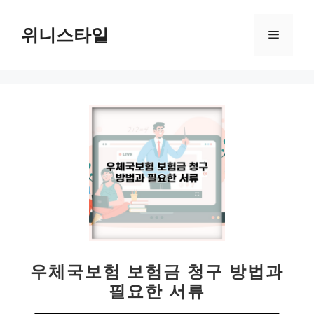
컨
텐
위니스타일
메
츠
로
뉴
건
너
뛰
기
우체국보험 보험금 청구 방법과
필요한 서류