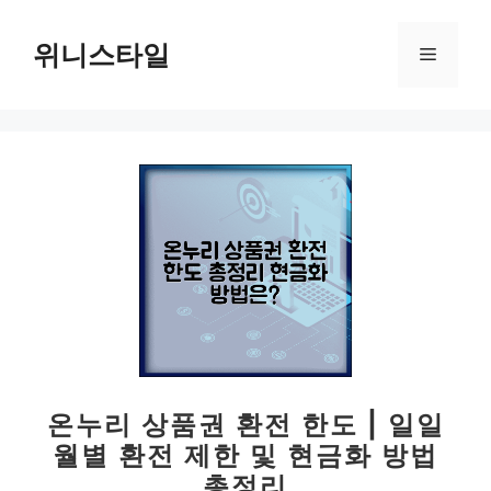
컨
텐
위니스타일
메
츠
로
뉴
건
너
뛰
기
온누리 상품권 환전 한도 | 일일
월별 환전 제한 및 현금화 방법
총정리