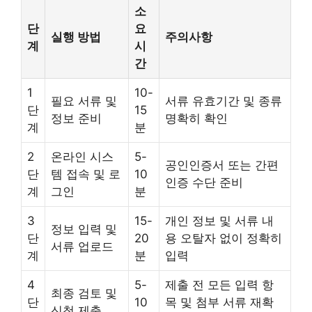
소
단
요
실행 방법
주의사항
계
시
간
1
10-
필요 서류 및
서류 유효기간 및 종류
단
15
정보 준비
명확히 확인
계
분
2
온라인 시스
5-
공인인증서 또는 간편
단
템 접속 및 로
10
인증 수단 준비
계
그인
분
3
15-
개인 정보 및 서류 내
정보 입력 및
단
20
용 오탈자 없이 정확히
서류 업로드
계
분
입력
4
5-
제출 전 모든 입력 항
최종 검토 및
단
10
목 및 첨부 서류 재확
신청 제출