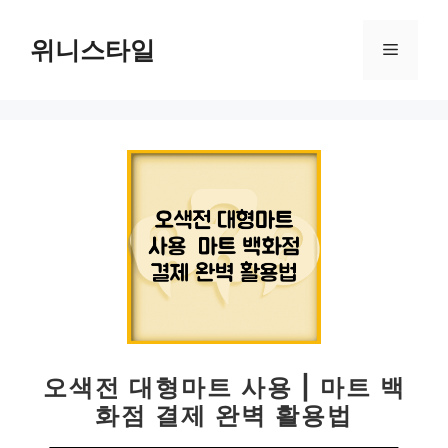
컨
텐
위니스타일
메
츠
로
뉴
건
너
뛰
기
오색전 대형마트 사용 | 마트 백
화점 결제 완벽 활용법