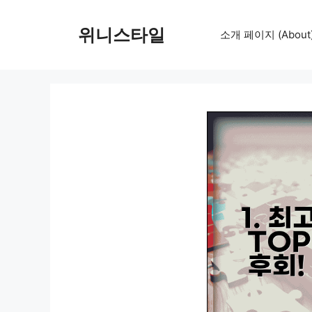
컨
텐
위니스타일
소개 페이지 (About
츠
로
건
너
뛰
기