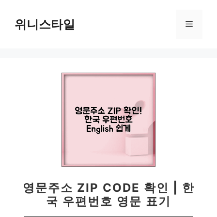
컨
텐
위니스타일
메
츠
로
뉴
건
너
뛰
기
영문주소 ZIP CODE 확인 | 한
국 우편번호 영문 표기