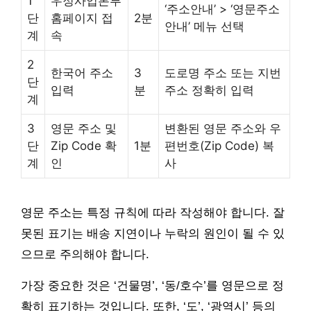
1
우정사업본부
‘주소안내’ > ‘영문주소
단
홈페이지 접
2분
안내’ 메뉴 선택
계
속
2
한국어 주소
3
도로명 주소 또는 지번
단
입력
분
주소 정확히 입력
계
3
영문 주소 및
변환된 영문 주소와 우
단
Zip Code 확
1분
편번호(Zip Code) 복
계
인
사
영문 주소는 특정 규칙에 따라 작성해야 합니다. 잘
못된 표기는 배송 지연이나 누락의 원인이 될 수 있
으므로 주의해야 합니다.
가장 중요한 것은 ‘건물명’, ‘동/호수’를 영문으로 정
확히 표기하는 것입니다. 또한, ‘도’, ‘광역시’ 등의