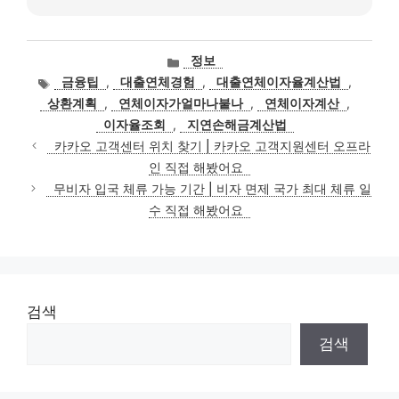
카
정보
테
태
금융팁
,
대출연체경험
,
대출연체이자율계산법
,
고
그
상환계획
,
연체이자가얼마나붙나
,
연체이자계산
,
리
이자율조회
,
지연손해금계산법
카카오 고객센터 위치 찾기 | 카카오 고객지원센터 오프라
인 직접 해봤어요
무비자 입국 체류 가능 기간 | 비자 면제 국가 최대 체류 일
수 직접 해봤어요
검색
검색