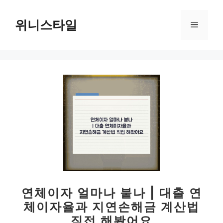
컨
텐
위니스타일
메
츠
로
뉴
건
너
뛰
기
연체이자 얼마나 붙나 | 대출 연
체이자율과 지연손해금 계산법
직접 해봤어요