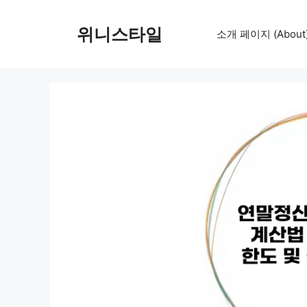
컨
텐
위니스타일
소개 페이지 (About
츠
로
건
너
뛰
기