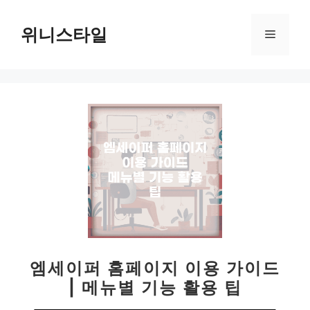
컨
텐
위니스타일
메
츠
로
뉴
건
너
뛰
기
엠세이퍼 홈페이지 이용 가이드
| 메뉴별 기능 활용 팁