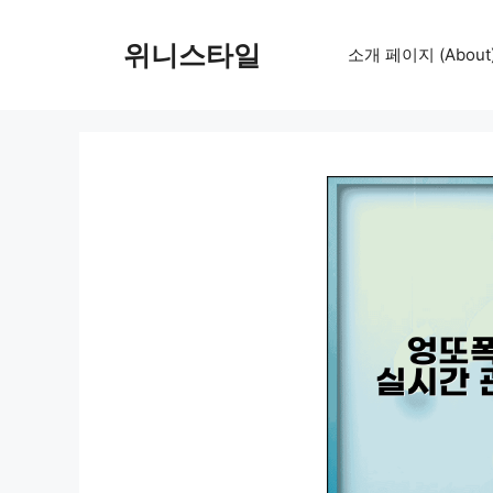
컨
텐
위니스타일
소개 페이지 (About
츠
로
건
너
뛰
기