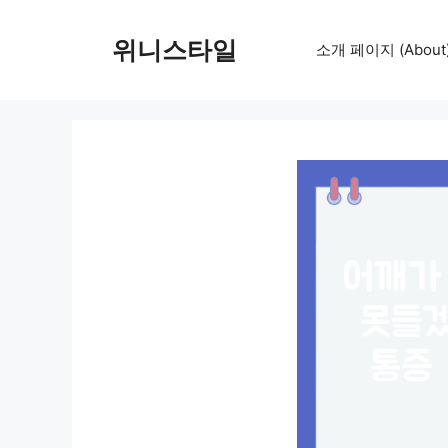
컨
텐
위니스타일
소개 페이지 (About
츠
로
건
너
뛰
기