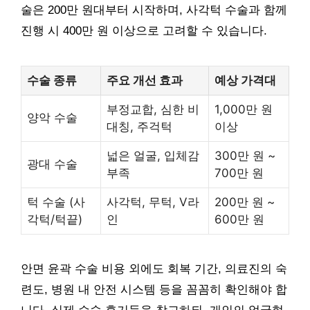
술은 200만 원대부터 시작하며, 사각턱 수술과 함께
진행 시 400만 원 이상으로 고려할 수 있습니다.
수술 종류
주요 개선 효과
예상 가격대
부정교합, 심한 비
1,000만 원
양악 수술
대칭, 주걱턱
이상
넓은 얼굴, 입체감
300만 원 ~
광대 수술
부족
700만 원
턱 수술 (사
사각턱, 무턱, V라
200만 원 ~
각턱/턱끝)
인
600만 원
안면 윤곽 수술 비용 외에도 회복 기간, 의료진의 숙
련도, 병원 내 안전 시스템 등을 꼼꼼히 확인해야 합