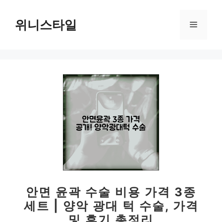
컨
텐
위니스타일
메
츠
로
뉴
건
너
뛰
기
안면 윤곽 수술 비용 가격 3종
세트 | 양악 광대 턱 수술, 가격
및 후기 총정리