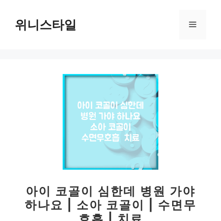
컨
텐
위니스타일
메
츠
로
뉴
건
너
뛰
기
아이 코골이 심한데 병원 가야
하나요 | 소아 코골이 | 수면무
호흡 | 치료