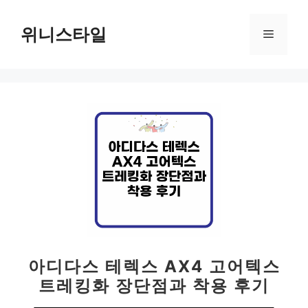
컨
텐
위니스타일
메
츠
로
뉴
건
너
뛰
기
아디다스 테렉스 AX4 고어텍스
트레킹화 장단점과 착용 후기