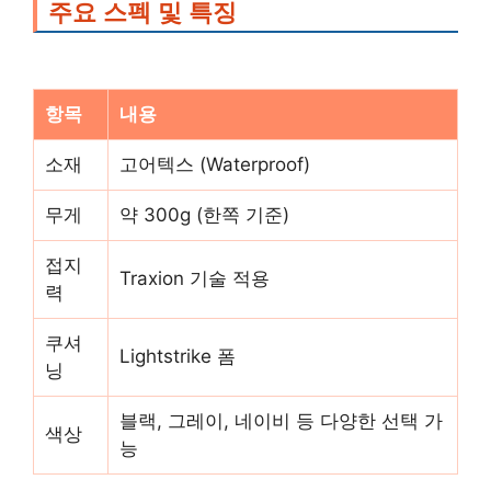
주요 스펙 및 특징
항목
내용
소재
고어텍스 (Waterproof)
무게
약 300g (한쪽 기준)
접지
Traxion 기술 적용
력
쿠셔
Lightstrike 폼
닝
블랙, 그레이, 네이비 등 다양한 선택 가
색상
능