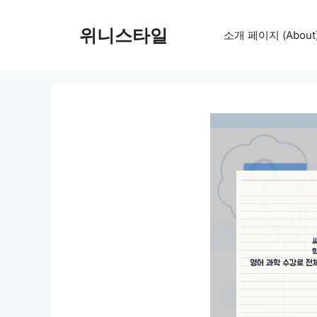
컨
텐
위니스타일
소개 페이지 (About
츠
로
건
너
뛰
기