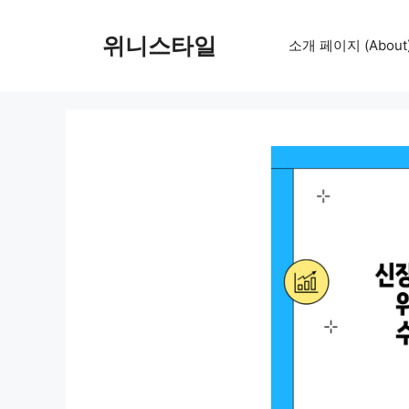
컨
텐
위니스타일
소개 페이지 (About
츠
로
건
너
뛰
기