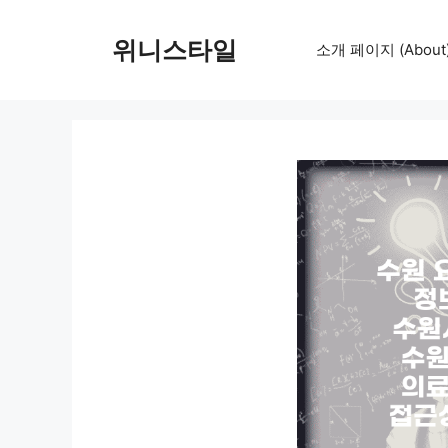
컨
텐
위니스타일
소개 페이지 (About
츠
로
건
너
뛰
기