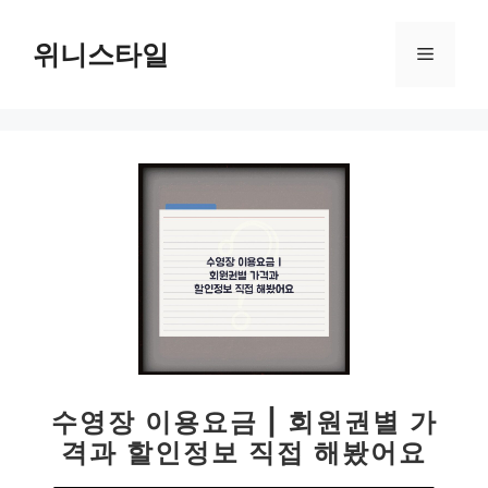
컨
텐
위니스타일
메
츠
로
뉴
건
너
뛰
기
수영장 이용요금 | 회원권별 가
격과 할인정보 직접 해봤어요