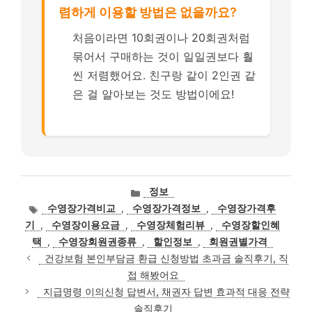
렴하게 이용할 방법은 없을까요?
처음이라면 10회권이나 20회권처럼
묶어서 구매하는 것이 일일권보다 훨
씬 저렴했어요. 친구랑 같이 2인권 같
은 걸 알아보는 것도 방법이에요!
카
정보
테
태
수영장가격비교
,
수영장가격정보
,
수영장가격후
고
그
기
,
수영장이용요금
,
수영장체험리뷰
,
수영장할인혜
리
택
,
수영장회원권종류
,
할인정보
,
회원권별가격
건강보험 본인부담금 환급 신청방법 초과금 솔직후기, 직
접 해봤어요
지급명령 이의신청 답변서, 채권자 답변 효과적 대응 전략
솔직후기