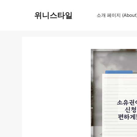
컨
텐
위니스타일
소개 페이지 (About
츠
로
건
너
뛰
기