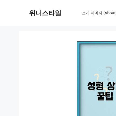
컨
텐
위니스타일
소개 페이지 (About
츠
로
건
너
뛰
기