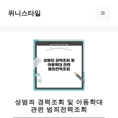
컨
텐
위니스타일
메
츠
로
뉴
건
너
뛰
기
성범죄 경력조회 및 아동학대
관련 범죄전력조회