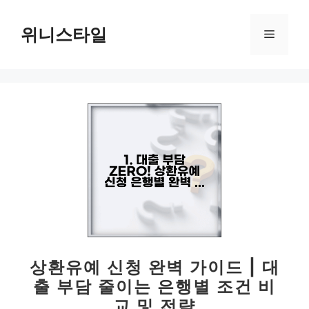
컨
텐
위니스타일
메
츠
로
뉴
건
너
뛰
기
상환유예 신청 완벽 가이드 | 대
출 부담 줄이는 은행별 조건 비
교 및 전략