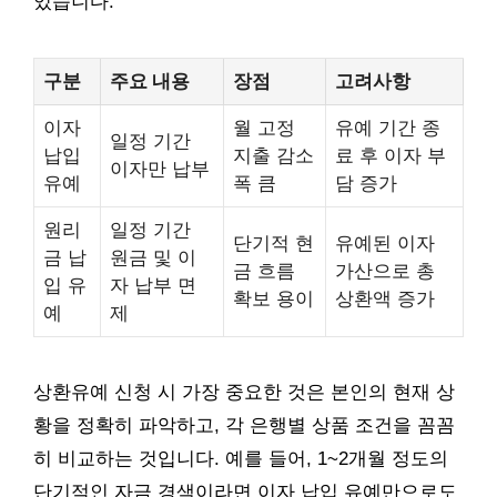
있습니다.
구분
주요 내용
장점
고려사항
이자
월 고정
유예 기간 종
일정 기간
납입
지출 감소
료 후 이자 부
이자만 납부
유예
폭 큼
담 증가
원리
일정 기간
단기적 현
유예된 이자
금 납
원금 및 이
금 흐름
가산으로 총
입 유
자 납부 면
확보 용이
상환액 증가
예
제
상환유예 신청 시 가장 중요한 것은 본인의 현재 상
황을 정확히 파악하고, 각 은행별 상품 조건을 꼼꼼
히 비교하는 것입니다. 예를 들어, 1~2개월 정도의
단기적인 자금 경색이라면 이자 납입 유예만으로도