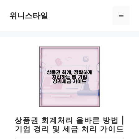
컨
텐
위니스타일
메
츠
로
뉴
건
너
뛰
기
상품권 회계처리 올바른 방법 |
기업 경리 및 세금 처리 가이드