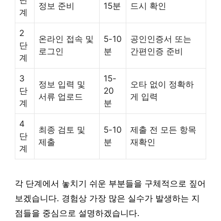
정보 준비
15분
드시 확인
계
2
온라인 접속 및
5-10
공인인증서 또는
단
로그인
분
간편인증 준비
계
3
15-
정보 입력 및
오타 없이 정확하
단
20
서류 업로드
게 입력
계
분
4
최종 검토 및
5-10
제출 전 모든 항목
단
제출
분
재확인
계
각 단계에서 놓치기 쉬운 부분들을 구체적으로 짚어
보겠습니다. 경험상 가장 많은 실수가 발생하는 지
점들을 중심으로 설명하겠습니다.