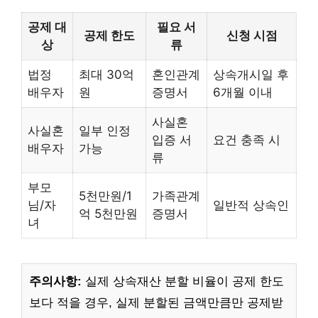
공제 대
필요 서
공제 한도
신청 시점
상
류
법정
최대 30억
혼인관계
상속개시일 후
배우자
원
증명서
6개월 이내
사실혼
사실혼
일부 인정
입증 서
요건 충족 시
배우자
가능
류
부모
5천만원/1
가족관계
님/자
일반적 상속인
억 5천만원
증명서
녀
주의사항:
실제 상속재산 분할 비율이 공제 한도
보다 적을 경우, 실제 분할된 금액만큼만 공제받