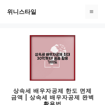
컨
텐
위니스타일
메
츠
로
뉴
건
너
뛰
기
상속세 배우자공제 한도 면제
금액 | 상속세 배우자공제 완벽
활용법