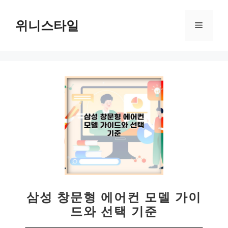
컨
텐
위니스타일
메
츠
로
뉴
건
너
뛰
기
삼성 창문형 에어컨 모델 가이
드와 선택 기준